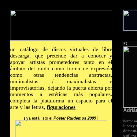
27
un catálogo de discos virtuales de libre
descarga, que pretende dar a conocer y
apoyar artistas prometedores tanto en el
ámbito del ruido como forma de expresión
como otras tendencias abstractas,
minimalistas / maximalistas e
improvisatorias, dejando la puerta abierta por
momentos a estéticas más populares.
completa la plataforma un espacio para el
arte y las letras,
figuraciones
Adriá
¡
ya está listo el
Póster Ruidemos 2009
!
hermosa
luces y
domestic
sutileza