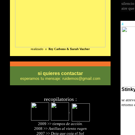
silencio
aire qu
4
realizado x
Rey Carbono &
Sarah Vacher
si quieres contactar
esperamos tu mensaje: ruidemos@gmail.com
Stink
recopilatorios :
se atrev
retorno 
2009 >>
tiempos de acción.
2008 >>
Astillas al viento rugen
2007 >>
Deja que coja el Sol