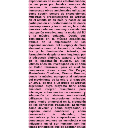
experiencias en música electroacústica,
de su paso por bandas sonoras de
decenas de cortometrajes, de sus
numerosas obras ambientales utilizadas
como sostén sonoro de exposiciones,
muestras y presentaciones de artistas
en el ámbito de su país, y hasta de su
participación en performances de danza
contemporánea y teatro aéreo, la artista
muestra cada vez con mayor convicción
una opción creativa ante la moda del DJ
y la música enlatada. Desde sus
comienzos en la música académica,
trabaja en la exploración de los
espacios sonoros, del cuerpo y de otros
elementos como el trapecio, la tela, la
lira y la iluminación. Además, su
formación le despierta una inquietud por
la búsqueda tímbrica, textural y formal
en la elaboración musical. En los
últimos años ha investigado en el seno
de Pulso Danzárea, para el cual ha
compuesto obras como
Die Puppe
,
Movimiento Continuo
,
Xtrems Dreams
,
donde la música transporta al universo
del movimiento de la tela y el trapecio.
En 2001, se une a un grupo de artistas
argentinos cuyo proyecto tiene como
finalidad integrar disciplinas para
interrogar sobre modos de consumo y
adaptación al sistema sociocultural,
utilizando las expresiones artísticas
como medio primordial en la ejecución
de los conceptos trabajados. El tiempo
como devenir y como proyección, el
espacio como continente y como
demarcador de identidad, las
costumbres y las adaptaciones a los
constantes avances en tecnología y su
influencia en el ser humano, son los
temas principales que se abordan en las