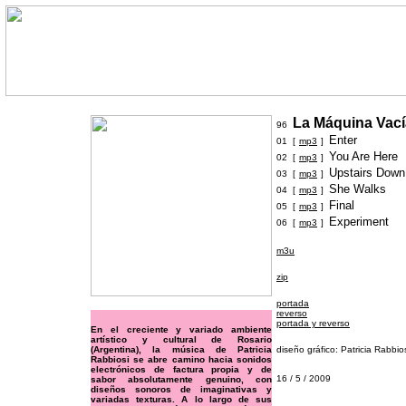
La Máquina Vací
96
Enter
01 [
mp3
]
You Are Here
02 [
mp3
]
Upstairs Down
03 [
mp3
]
She Walks
04 [
mp3
]
Final
05 [
mp3
]
Experiment
06 [
mp3
]
m3u
zip
portada
reverso
portada y reverso
En el creciente y variado ambiente
artístico y cultural de Rosario
(Argentina), la música de Patricia
diseño gráfico: Patricia Rabbio
Rabbiosi se abre camino hacia sonidos
electrónicos de factura propia y de
16
/ 5 / 2009
sabor absolutamente genuino, con
diseños sonoros de imaginativas y
variadas texturas. A lo largo de sus