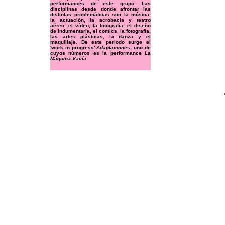
performances de este grupo. Las
disciplinas desde donde afrontar las
distintas problemáticas son la música,
la actuación, la acrobacia y teatro
aéreo, el vídeo, la fotografía, el diseño
de indumentaria, el comics, la fotografía,
las artes plásticas, la danza y el
maquillaje. De este periodo surge el
'work in progress'
Adaptaciones
, uno de
cuyos números es la performance
La
Máquina Vacía
.