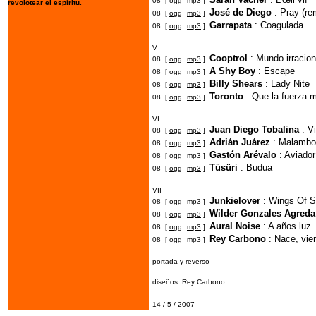
08 [
ogg
mp3
]
revolotear el espíritu.
José de Diego
: Pray (re
08 [
ogg
mp3
]
Garrapata
: Coagulada
08 [
ogg
mp3
]
V
Cooptrol
: Mundo irracion
08 [
ogg
mp3
]
A Shy Boy
: Escape
08 [
ogg
mp3
]
Billy Shears
: Lady Nite
08 [
ogg
mp3
]
Toronto
: Que la fuerza
08 [
ogg
mp3
]
VI
Juan Diego Tobalina
: Vi
08 [
ogg
mp3
]
Adrián Juárez
: Malambo
08 [
ogg
mp3
]
Gastón Arévalo
: Aviador
08 [
ogg
mp3
]
Tüsüri
: Budua
08 [
ogg
mp3
]
VII
Junkielover
: Wings Of S
08 [
ogg
mp3
]
Wilder Gonzales Agreda
08 [
ogg
mp3
]
Aural Noise
: A años luz
08 [
ogg
mp3
]
Rey Carbono
: Nace, vie
08 [
ogg
mp3
]
portada y reverso
diseños: Rey Carbono
14 / 5 / 2007