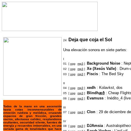
Deja que coja el Sol
24
Una elevación sonora en siete partes:
I
Background Noise
: Nep
01 [
ogg
mp3
]
Xe (Xesús Valle)
: Drum-u
02 [
ogg
mp3
]
Piscis
: The Bed Sky
03 [
ogg
mp3
]
II
xedh
: Kolavkst, dos
04 [
ogg
mp3
]
Blindh
æð
: Cheap Flight
05 [
ogg
mp3
]
Evamuss
: Inédito_4 (liv
06 [
ogg
mp3
]
Todos de la mano en una ascensión
III
hasta cotas inconmensurables de
Clon
: 29 de diciembre d
07 [
ogg
mp3
]
emoción ruidista y melódica, cruzando
espacios de gran fricción, grandes
vacíos, afectuosa calidez, resplandores
IV
exultantes, oscuridad silente, fuentes de
DJAmsia
: Australopithec
energía y recuerdos imborrables, en una
08 [
ogg
mp3
]
variada gama de tonalidades que hace
Sarah Vacher
: L'
œ
il vif