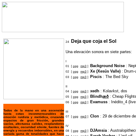
Deja que coja el Sol
24
Una elevación sonora en siete partes:
I
Background Noise
: Nep
01 [
ogg
mp3
]
Xe (Xesús Valle)
: Drum-u
02 [
ogg
mp3
]
Piscis
: The Bed Sky
03 [
ogg
mp3
]
II
xedh
: Kolavkst, dos
04 [
ogg
mp3
]
Blindh
æð
: Cheap Flight
05 [
ogg
mp3
]
Evamuss
: Inédito_4 (liv
06 [
ogg
mp3
]
Todos de la mano en una ascensión
III
hasta cotas inconmensurables de
Clon
: 29 de diciembre d
07 [
ogg
mp3
]
emoción ruidista y melódica, cruzando
espacios de gran fricción, grandes
vacíos, afectuosa calidez, resplandores
IV
exultantes, oscuridad silente, fuentes de
DJAmsia
: Australopithec
energía y recuerdos imborrables, en una
08 [
ogg
mp3
]
variada gama de tonalidades que hace
Sarah Vacher
: L'
œ
il vif