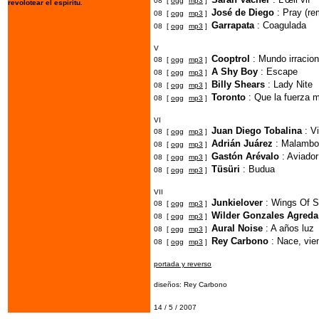
08 [
ogg
mp3
]
revolotear el espíritu.
José de Diego
: Pray (re
08 [
ogg
mp3
]
Garrapata
: Coagulada
08 [
ogg
mp3
]
V
Cooptrol
: Mundo irracion
08 [
ogg
mp3
]
A Shy Boy
: Escape
08 [
ogg
mp3
]
Billy Shears
: Lady Nite
08 [
ogg
mp3
]
Toronto
: Que la fuerza
08 [
ogg
mp3
]
VI
Juan Diego Tobalina
: Vi
08 [
ogg
mp3
]
Adrián Juárez
: Malambo
08 [
ogg
mp3
]
Gastón Arévalo
: Aviador
08 [
ogg
mp3
]
Tüsüri
: Budua
08 [
ogg
mp3
]
VII
Junkielover
: Wings Of S
08 [
ogg
mp3
]
Wilder Gonzales Agreda
08 [
ogg
mp3
]
Aural Noise
: A años luz
08 [
ogg
mp3
]
Rey Carbono
: Nace, vie
08 [
ogg
mp3
]
portada y reverso
diseños: Rey Carbono
14 / 5 / 2007