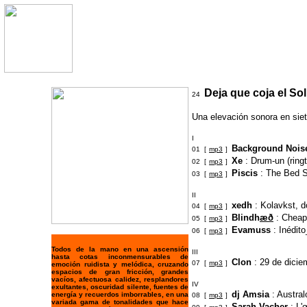
Deja que coja el Sol
24
Una elevación sonora en siet
I
Background Nois
01 [
mp3
]
Xe
: Drum-un (ring
02 [
mp3
]
Piscis
: The Bed 
03 [
mp3
]
II
xedh
: Kolavkst, d
04 [
mp3
]
Blindh
æð
: Cheap
05 [
mp3
]
Evamuss
: Inédito
06 [
mp3
]
Todos de la mano en una ascensión
III
hasta cotas inconmensurables de
Clon
: 29 de dicie
07 [
mp3
]
emoción ruidista y melódica, cruzando
espacios de gran fricción, grandes
vacíos, afectuosa calidez, resplandores
IV
exultantes, oscuridad silente, fuentes de
dj Amsia
: Austral
energía y recuerdos imborrables, en una
08 [
mp3
]
variada gama de tonalidades que hace
Sarah Vacher
: L'