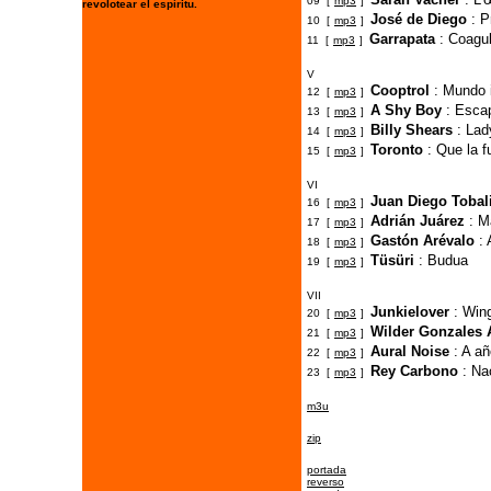
09 [
mp3
]
revolotear el espíritu.
José de Diego
: P
10 [
mp3
]
Garrapata
: Coagu
11 [
mp3
]
V
Cooptrol
: Mundo i
12 [
mp3
]
A Shy Boy
: Esca
13 [
mp3
]
Billy Shears
: Lad
14 [
mp3
]
Toronto
: Que la 
15 [
mp3
]
VI
Juan Diego Tobal
16 [
mp3
]
Adrián Juárez
: M
17 [
mp3
]
Gastón Arévalo
: 
18 [
mp3
]
Tüsüri
: Budua
19 [
mp3
]
VII
Junkielover
: Win
20 [
mp3
]
Wilder Gonzales 
21 [
mp3
]
Aural Noise
: A añ
22 [
mp3
]
Rey Carbono
: Na
23 [
mp3
]
m3u
zip
portada
reverso