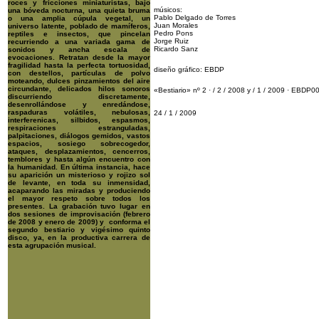
roces y fricciones miniaturistas, bajo
músicos:
una bóveda nocturna, una quieta bruma
Pablo Delgado de Torres
o una amplia cúpula vegetal, un
Juan Morales
universo latente, poblado de mamíferos,
Pedro Pons
reptiles e insectos, que pincelan
Jorge Ruiz
recurriendo a una variada gama de
Ricardo Sanz
sonidos y ancha escala de
evocaciones. Retratan desde la mayor
fragilidad hasta la perfecta tortuosidad,
diseño gráfico: EBDP
con destellos, partículas de polvo
moteando, dulces pinzamientos del aire
circundante, delicados hilos sonoros
«Bestiario» nº 2 · / 2 / 2008 y / 1 / 2009 · EBDP0
discurriendo discretamente,
desenrollándose y enredándose,
raspaduras volátiles, nebulosas,
24 / 1 / 2009
interferenicas, silbidos, espasmos,
respiraciones estranguladas,
palpitaciones, diálogos gemidos, vastos
espacios, sosiego sobrecogedor,
ataques, desplazamientos, cencerros,
temblores y hasta algún encuentro con
la humanidad. En última instancia, hace
su aparición un misterioso y rojizo sol
de levante, en toda su inmensidad,
acaparando las miradas y produciendo
el mayor respeto sobre todos los
presentes. La grabación tuvo lugar en
dos sesiones de improvisación (febrero
de 2008 y enero de 2009) y conforma el
segundo bestiario y vigésimo quinto
disco, ya, en la productiva carrera de
esta agrupación musical.