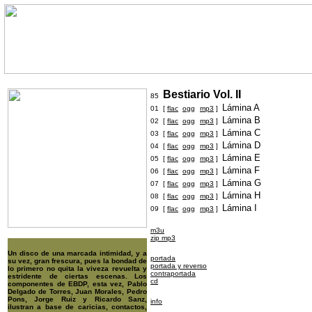
Bestiario Vol. II
85
Lámina A
01 [
flac
ogg
mp3
]
Lámina B
02 [
flac
ogg
mp3
]
Lámina C
03 [
flac
ogg
mp3
]
Lámina D
04 [
flac
ogg
mp3
]
Lámina E
05 [
flac
ogg
mp3
]
Lámina F
06 [
flac
ogg
mp3
]
Lámina G
07 [
flac
ogg
mp3
]
Lámina H
08 [
flac
ogg
mp3
]
Lámina I
09 [
flac
ogg
mp3
]
m3u
zip mp3
Un disco de una marcada intimidad, y a
portada
su vez, gran frescura, pues la bondad de
portada y reverso
lo primero no quita la viveza revuelta y
contraportada
estridente de ciertas escenas. Los
cd
componentes de EBDP, esta vez, Pablo
Delgado de Torres, Juan Morales, Pedro
Pons, Jorge Ruiz y Ricardo Sanz,
info
ilustran a base de caricias, contactos,